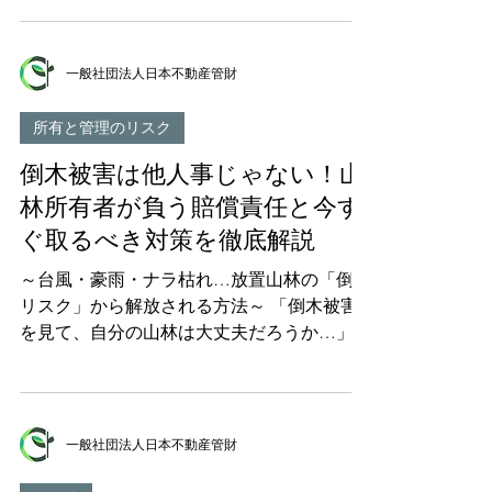
動産を取得したことを知った日から3年以内
｜年間1,400件超の衝撃データ 4. 自分の山林
に登記しないと、10万円以下の過料の対象に
が土砂災害警戒区域かどうか調べる方法 5.
なります。そして、把握していない不動産は
山林所有者が負う法的責任｜最大で数千万円
一般社団法人日本不動産管財
登記のしようがありません。 特に見落とさ
の損害賠償も 6. 土砂災害警戒区域の山林を
れやすいのが山林・原野です。
放置するとどうなる？7つのリスク 7. 土砂災
所有と管理のリスク
害警戒区域の山林が「売れない」3つの理由
倒木被害は他人事じゃない！山
8. 土砂災害警戒区域の山林を手放す4つの方
法 9. 相続土地国庫帰属制度は山林に使える
林所有者が負う賠償責任と今す
か？ 10. よくある質問（FAQ） まとめ｜土砂
ぐ取るべき対策を徹底解説
災害警戒区域の山林は、早めの決断がカギ 1.
はじめに｜あなたの山林は「土砂災害警戒区
～台風・豪雨・ナラ枯れ…放置山林の「倒木
域」に入っていませんか？ 「ニュースで土
リスク」から解放される方法～ 「倒木被害
砂崩れの映像を見て、ふと思った。うちの実
を見て、自分の山林は大丈夫だろうか…」そ
家の裏山は大丈夫だろうか」 「親から相続
う不安に思ったあなたへ。その不安は決して
した山林があるけれど、土砂災害警戒区域に
杞憂ではありません。 近年、台風の大型化
指定されていると聞いて不安になった」
やナラ枯れの全国的な拡大により、日本各地
「管理もできないまま放置しているが、もし
で倒木による深刻な被害が急増しています。
一般社団法人日本不動産管財
災害が起きたら責任を取らされるので
道路への倒木、家屋の損壊、電線の切断、そ
は……」...
して最悪の場合は人命に関わる事故にまで発