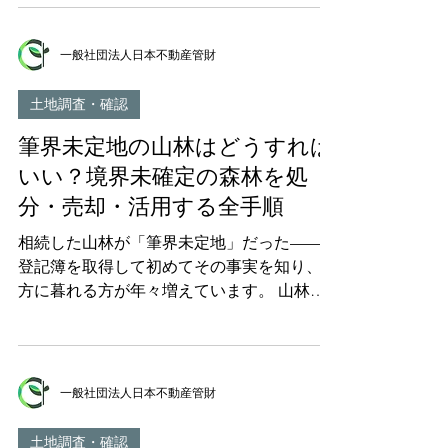
員の同意を得るのは不可能に近い」——こう
━━━━ 目 次
したお悩みを抱える方は年々増加していま
━━━━━━━━━━━━━━━━━━━━
す。 国土交通省の調査によると、2050年ま
━━━━ 1. 相続土地国庫帰属制度とは？
一般社団法人日本不動産管財
でに新たに最大47万ヘクタールの森林が「所
【30秒でわかる要点まとめ】 2. なぜこの制
有者不明」になると推計されています。とり
度ができたのか？【背景と目的】 3. 制度を
土地調査・確認
わけ山林は、明治期の入会林野の共有登記
利用できるのはどんな人？【対象者の条件】
筆界未定地の山林はどうすれば
や、代を重ねるごとに相続人が増加する「ね
4. 国に引き取ってもらえる土地・引き取
ずみ算式の共有化」により、共有者が数十人
いい？境界未確定の森林を処
から数百人に及ぶケースも珍しくありませ
分・売却・活用する全手順
ん。 さらに2024年4月からは相続登記が義務
化され、正当な理由なく相続登記を怠ると10
相続した山林が「筆界未定地」だった——。
万円以下の過料が科される時代となりまし
登記簿を取得して初めてその事実を知り、途
た。共有名義の山林を放置するリスクは、こ
方に暮れる方が年々増えています。 山林の
れまで以上に高まっています。 本記事で
地籍調査進捗率はわずか 46％ （令和6年度末
は、山林の共有持分に関する基礎知識から、
時点）。全国の森林の半分以上で正確な境界
2023年施行の改正民法を踏まえた最新の処
が確認されていない現状があり、筆界未定地
分・売却方法、共有者不確知森林制度の活用
となっている山林は決して珍しくありませ
一般社団法人日本不動産管財
法、そして最終的な解決手段まで、実務に即
ん。 筆界未定地の山林は「売却できない」
した情報を網羅的にお伝えします。 【目
「国にも引き取ってもらえない」と思い込ん
土地調査・確認