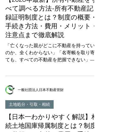
意点、よくある質問まで、不動産所有者が知
べて調べる方法-所有不動産記
っておくべき情報を網羅的に解説します。
録証明制度とは？制度の概要・
目次 1. 住所等変更登記の義務化とは？｜
手続き方法・費用・メリット・
2026年4月から何が変わるのか 2. なぜ義務化
注意点まで徹底解説
されるのか？｜所有者不明土地問題の深刻な
実態 3. スマート変更登記とは？｜制度の概
「亡くなった親がどこに不動産を持っていた
要と仕組み 4. スマート変更登記のメリット6
のか、全くわからない」「名寄帳を取り寄せ
つ 5. スマート変更登記の対象者と利用条件
ても、すべての不動産を把握できない」——
6. 【個人向け】検索用情報の申出方法を徹底
こうした相続時の悩みを解消するために、
解説 7. 【法人向け】会社法人等番号の登記
2026年（令和8年）2月2日 から「 所有不動産
による利用方法 8. スマート変更登記の流れ
記録証明制度 」がスタートしました。 この
｜申出から変更登記完了まで 9..
制度は、法務局に請求するだけで、特定の人
一般社団法人日本不動産管財
が 全国で所有する不動産を一括でリスト化
した証明書 を受け取れる画期的な仕組みで
土地処分・引取・相続
す。相続登記の義務化（2024年4月施行）と
【日本一わかりやすく解説】相
あわせて、所有者不明土地問題の解消に向け
た重要な施策として位置づけられています。
続土地国庫帰属制度とは？制度
本記事では、所有不動産記録証明制度の概要