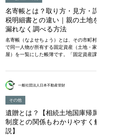
次】 1. 山林の共有持分とは？基礎
でいる方も多いですが、実際にはいくつかの
名寄帳とは？取り方・見方・課
解決方法があります。 この記事では、筆界
未定地となった山林について、原因の特定か
税明細書との違い｜親の土地を
ら解消方法、処分・売却の具体的手順、さら
漏れなく調べる方法
に2023年にスタートした相続土地国庫帰属制
度の活用まで、実務に即した情報を徹底解説
名寄帳（なよせちょう）とは、その市町村内
します。 目次 筆界未定地とは？山林で特に
で同一人物が所有する固定資産（土地・家
多い理由 自分の山林が筆界未定地かどうか
屋）を一覧にした帳簿です。「固定資産課税
を確認する方法 筆界未定地の山林を放置す
台帳」を所有者ごとにまとめ直したもので、
るとどうなるか 筆界未定地を解消する5つの
市町村の税務課で取得できます。 名寄帳が
方法と費用・期間の比較 筆界未定地の山林
特に重要になるのは相続のときです。毎年届
を売却・処分する方法 相続土地国庫帰属制
く課税明細書には、固定資産税がかからない
一般社団法人日本不動産管財
度は筆界未定地の山林でも使えるか 山林の
土地（評価額の合計が30万円未満の山林・原
筆界未定地に関する最新の法制度と動向
野など）が記載されないことがあり、課税明
その他
（2024〜2025年）...
細書だけを頼りに相続手続きを進めると、親
遺贈とは？【相続土地国庫帰属
の山林や原野を見落とします。名寄帳なら、
非課税・免税点未満の土地まで含めて一覧で
制度との関係もわかりやすく解
きます。 この記事では、名寄帳の取り方
説】
（必要書類・手数料・郵送請求）、見方、課