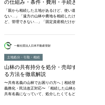
の仕組み・条件・費用・手続き
から、手続き方法、費用、メリット、注意点
まで、2026年最新の情報を網羅的に解説しま
「親から相続した土地があるけど、使い道が
す。相続で不動産調査にお困りの方、終活と
ない…」「遠方の山林や農地を相続したけ
して資産を整理したい方は、ぜひ最後までお
ど、管理できない…」「固定資産税だけがか
読みください。 目 次 所有不動産記録証明
かり続けて困っている…」 こうしたお悩み
制度とは？わかりやすく解説 所有不動産記
を抱えている方のために、2023年（令和5
録証明制度が導入された背景 所有不動産記
年）4月27日からスタートした「相続土地国
録証明制度の詳細 所有不動産記録証明書の
庫帰属制度」について、どこよりもわかりや
一般社団法人日本不動産管財
請求方法【手続きガイド】 所有不動産記録
すく解説します。 この制度は、相続した
証明制度の5つのメリット 所有不動産記録証
「いらない土地」を国に引き取ってもらえる
土地処分・引取・相続
明制度の注意点
画期的な制度です。 しかし、「名前が難し
山林の共有持分を処分・売却す
くて何の制度かわからない」「条件が複雑で
よくわからない」という声が非常に多く聞か
る方法を徹底解説
れます。 本記事では、制度の仕組みから、
〜共有名義の山林でお困りの方へ｜相続登記
利用できる条件、かかる費用、申請の手順、
義務化・民法改正対応〜 「相続した山林が
さらには最新の統計データまで、専門用語を
共有名義になっていて、処分したくてもどう
できるだけ使わずに徹底的に解説します。
にもできない」「共有者が何十人もいて、全
━━━━━━━━━━━━━━━━━━━━