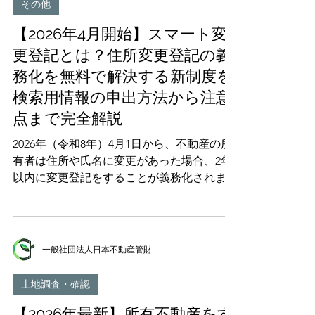
その他
展するケースも報告されています。 そして
【2026年4月開始】スマート変
見落としてはならないのが、倒木被害が発生
した場合、その木が生えていた土地の所有者
更登記とは？住所変更登記の義
が法的な賠償責任を負う可能性があるという
務化を無料で解決する新制度を
事実です。「台風のせいだから仕方がない」
検索用情報の申出方法から注意
という言い訳は、法的には通用しないケース
点まで完全解説
が数多く存在します。 この記事では、倒木
に関する法的責任の全体像から、実際の賠償
2026年（令和8年）4月1日から、不動産の所
事例、山林所有者が取るべき具体的な対策、
有者は住所や氏名に変更があった場合、2年
そして管理しきれない山林を手放す方法ま
以内に変更登記をすることが義務化されま
で、どこよりも詳しく徹底解説します。最後
す。違反した場合は5万円以下の過料が科さ
までお読みいただければ、今あなたが何をす
れる可能性があります。 しかし、同時にス
べきかが明確になるはずです。 【目次】
タートする「スマート変更登記」を利用すれ
なぜ今「倒木」が社会問題化しているのか
ば、一度手続きをするだけで、その後は法務
一般社団法人日本不動産管財
1-1. 激甚化する自然災害と倒木被害の
局が自動的に住所等の変更登記を行ってくれ
ます。しかも無料です。 この記事では、ス
土地調査・確認
マート変更登記の仕組みから、検索用情報の
【2026年最新】所有不動産をす
申出方法、個人・法人それぞれの手続き、注