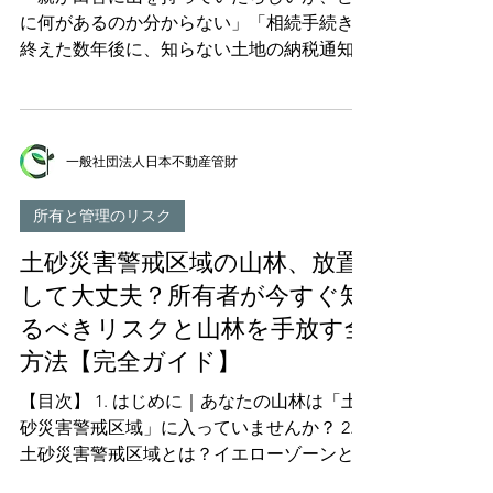
が選ばれるようになりました。使われなくな
に何があるのか分からない」「相続手続きを
った竹林は、そのまま放置されます。 林野
終えた数年後に、知らない土地の納税通知が
庁の統計によれば、全国の竹林面積は2012年
届いた」——相続のご相談で非常に多いお悩
時点で約16万ヘクタール。1981年の約14万ヘ
みです。 朗報があります。2026年2月2日か
クタールから増加傾向が続いています。さら
ら「所有不動産記録証明制度」が始まり、亡
に、竹林と「竹が25％以上侵入した森林」を
くなった親（または自分）名義の不動産を、
一般社団法人日本不動産管財
合わせると、その面積は全国で約42万ヘクタ
全国一括でリスト化した証明書を法務局で取
ールにのぼると推計されてい
得できるようになりました。これまでのよう
所有と管理のリスク
に市町村を1つずつ回って調べる必要は、原
土砂災害警戒区域の山林、放置
則なくなります。 ただし、この新制度には
「登記が古い住所・氏名のままの土地は漏れ
して大丈夫？所有者が今すぐ知
る」という重大な弱点があり、単独では完全
るべきリスクと山林を手放す全
ではありません。この記事では、山林・原野
方法【完全ガイド】
の調査を日常業務とする一般社団法人日本不
動産管財が、手元資料→新制度→名寄帳とい
【目次】 1. はじめに｜あなたの山林は「土
う漏れのない調べ方の手順を解説します。
砂災害警戒区域」に入っていませんか？ 2.
なぜ「全部調べる」ことが重要なのか 2024
土砂災害警戒区域とは？イエローゾーンとレ
年4月から相続登記が義務化され、相続で不
ッドゾーンの違い 3. 日本の土砂災害の現状