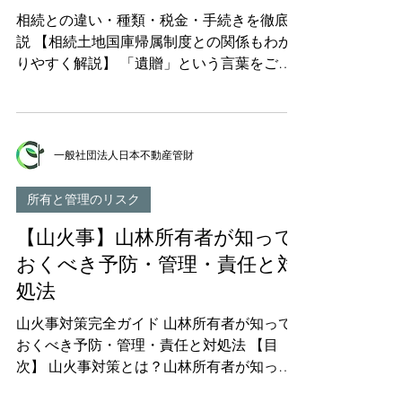
税明細書・固定資産評価証明書との違いを、
相続との違い・種類・税金・手続きを徹底解
相続実務で名寄帳を日常的に扱う一般社団法
説 【相続土地国庫帰属制度との関係もわか
人日本不動産管財が解説します。 ▽全国一
りやすく解説】 「遺贈」という言葉をご存
括で調べる新制度と名寄帳の使い分けはこち
じでしょうか。相続土地国庫帰属制度につい
らの記事へ 親の土地がどこにあるか全部調
て調べていると、「相続又は遺贈（相続人に
べる方法｜所有不動産記録証明制度と名寄帳
対する遺贈に限る）により土地を取得した
の使い分け 目次 名寄帳とは？基本をわかり
者」という要件を目にすることがあります。
一般社団法人日本不動産管財
やすく解説 名寄帳と他の書類との違い 名寄
この「遺贈」とは一体何なのか、相続とはど
帳を取得すべき4つのケース 名寄帳の見方・
う違うのか、そして相続土地国庫帰属制度を
所有と管理のリスク
記載内容 名寄帳を取得できる人 名寄
利用する際にどのような影響があるのか、疑
【山火事】山林所有者が知って
問に思われている方も多いのではないでしょ
うか。 本記事では、遺贈の基本的な意味か
おくべき予防・管理・責任と対
ら、相続との違い、包括遺贈と特定遺贈の違
処法
い、遺贈にかかる税金、そして 相続土地国
庫帰属制度との重要な関係 まで、徹底的に
山火事対策完全ガイド 山林所有者が知って
解説します。 目次 遺贈とは？基本的な意味
おくべき予防・管理・責任と対処法 【目
をわかりやすく解説 遺贈と相続の違い｜5つ
次】 山火事対策とは？山林所有者が知って
のポイントで比較 包括遺贈と特定遺贈の違
おくべき基礎知識 日本の山火事の発生状況