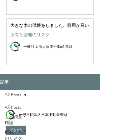
大きな木の伐採をしました。費用が高い。
所有と管理のリスク
一般社団法人日本不動産管財
記事
All Posts
All Posts
一般社団法人日本不動産管財
土地調査・
確認
その他
所有と管理
のリスク