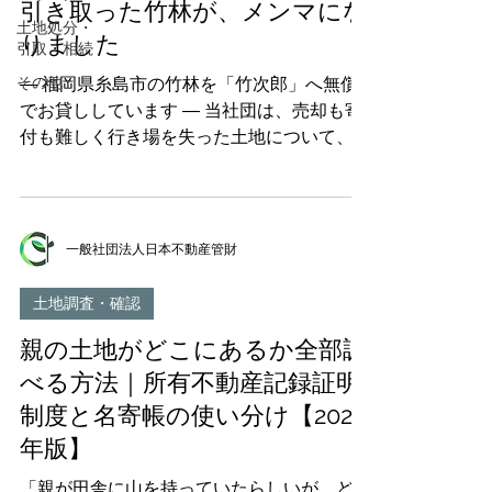
引き取った竹林が、メンマにな
土地処分・
りました
引取・相続
その他
― 福岡県糸島市の竹林を「竹次郎」へ無償
でお貸ししています ― 当社団は、売却も寄
付も難しく行き場を失った土地について、お
引き取りを行っております。お引き取りした
土地は、当社団で管理を続けるものもあれ
ば、地域で活かしていただく道を探るものも
あります。 本稿では、そのひとつである福
一般社団法人日本不動産管財
岡県糸島市の竹林についてご報告いたしま
す。この竹林は現在、国産メンマの製造に取
土地調査・確認
り組む「竹次郎」へ無償でお貸ししており、
親の土地がどこにあるか全部調
そこで採れた竹が、メンマとして食卓に届い
ています。 放置竹林は、静かに広がってい
べる方法｜所有不動産記録証明
く かつて竹は、かごやざる、ほうき、建築
制度と名寄帳の使い分け【2026
資材、農具など、暮らしのあらゆる場面で使
年版】
われてきました。ところが竹製品はプラスチ
ックに置き換わり、タケノコは安価な輸入品
「親が田舎に山を持っていたらしいが、どこ