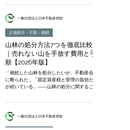
い｜それぞれの特徴とメリット・デメリット
【最新統計データ】 山火事の原因とメカニ
「遺贈する」と「相続させる」の違い｜遺言
ズム 山火事が発生しやすい時期と条件 山林
書作成時の重要ポイント 遺贈にかかる税金
所有者としての山火事対策【具体的な方法】
一般社団法人日本不動産管財
｜相続税・登録免許税・不動産取得税を完全
山火事による法的責任と損害賠償 山火事が
解説 遺贈の手続き方法｜遺言書作成から登
起きてしまった場合の対応 山林管理ができ
土地処分・引取・相続
記まで 遺贈と相続土地国庫帰属制度
ない場合の選択肢 よくある質問（FAQ） ま
山林の処分方法7つを徹底比較
とめ 1. 山火事対策とは？山林所有者が知っ
ておくべき基礎知識 2025年に入り、日本各
｜売れない山を手放す費用と手
地で大規模な山火事が相次いで発生していま
順【2026年版】
す。2月には岩手県大船渡市で約3,370ヘクタ
ールが焼失し、平成以降最大規模の山火事と
「相続した山林を処分したいが、不動産会社
なりました。3月には岡山県岡山市で約565ヘ
に断られた」「固定資産税と管理の負担だけ
クタール、愛媛県今治市で約482ヘクター
が続いている」——山林の処分に関するご相
ル、2026年には山梨 上野原・大月で200ヘク
談で、最も多いお悩みです。 結論からお伝
タール以上が焼けるなど、例年にない規模の
えすると、売れない山林でも処分する方法は
被害が報告されています。 このような状況
7つあります。ただし、それぞれ費用・期
の中、山林を所有している方にとって「山火
間・条件が大きく異なり、山林の状態によっ
一般社団法人日本不動産管財
事対策」は避けて通れない重要な課題となっ
て「現実的に使える方法」は絞られます。
ています。山火事対策とは、山林における火
この記事は、実際に全国の山林・原野をお引