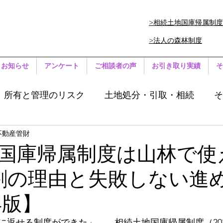
>相続土地国庫帰属制度
>法人の森林制度
お知らせ
アンケート
ご相談者の声
お引き取り実績
そ
所有と管理のリスク
土地処分・引取・相続
そ
不動産管財
国庫帰属制度は山林で使
割の理由と失敗しない進
年版】
に返せる制度ができた」——相続土地国庫帰属制度（202