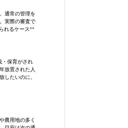
が、通常の管理を
。実際の審査で
られるケース**
伐・保育がされ
年放置された人
放したいのに、
地や農用地の多く
。目安は次の通