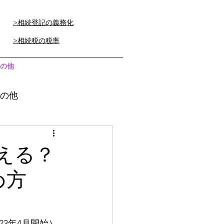
>相続登記の義務化
>相続税の税率
の他
の他
える？
め方
3年4月開始）