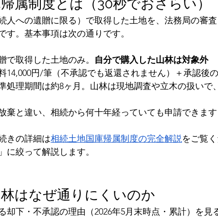
帰属制度とは（30秒でおさらい）
続人への遺贈に限る）で取得した土地を、法務局の審査
です。基本事項は次の通りです。
贈で取得した土地のみ。
自分で購入した山林は対象外
料14,000円/筆（不承認でも返還されません）＋承認後
準処理期間は約8ヶ月。山林は現地調査や立木の扱いで
放棄と違い、相続から何十年経っていても申請できます
続きの詳細は
相続土地国庫帰属制度の完全解説
をご覧く
」に絞って解説します。
山林はなぜ通りにくいのか
る却下・不承認の理由（2026年5月末時点・累計）を見