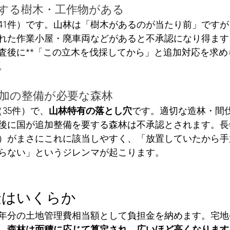
害する樹木・工作物がある
41件）です。山林は「樹木があるのが当たり前」です
れた作業小屋・廃車両などがあると不承認になり得ます
査後に**「この立木を伐採してから」と追加対応を求め
。
追加の整備が必要な森林
35件）で、
山林特有の落とし穴
です。適切な造林・間
後に国が追加整備を要する森林は不承認とされます。長
）がまさにこれに該当しやすく、「放置していたから手
らない」というジレンマが起こります。
金はいくらか
0年分の土地管理費相当額として負担金を納めます。宅
、
森林は面積に応じて算定され、広いほど高くなります