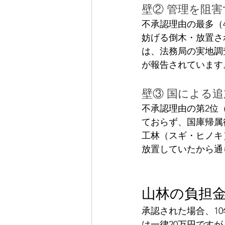
壁② 管理を阻
不承認理由の最多（
妨げる倒木・放置さ
は、法務局の実地調
が報告されています
壁③ 国による
不承認理由の第2位（
ておらず、国庫帰属
工林（スギ・ヒノキ
放置していたから通
山林の負担
承認された場合、1
は一律20万円ですが