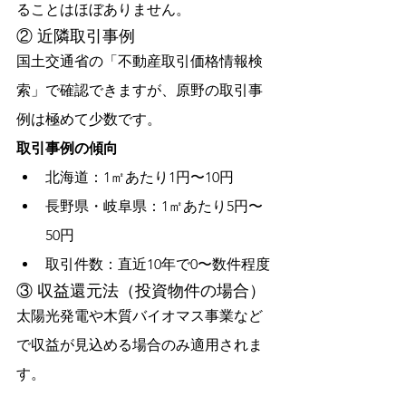
ることはほぼありません。
② 近隣取引事例
国土交通省の「不動産取引価格情報検
索」で確認できますが、原野の取引事
例は極めて少数です。
取引事例の傾向
北海道：1㎡あたり1円〜10円
長野県・岐阜県：1㎡あたり5円〜
50円
取引件数：直近10年で0〜数件程度
③ 収益還元法（投資物件の場合）
太陽光発電や木質バイオマス事業など
で収益が見込める場合のみ適用されま
す。