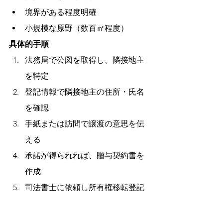
境界がある程度明確
小規模な原野（数百㎡程度）
具体的手順
法務局で公図を取得し、隣接地主
を特定
登記情報で隣接地主の住所・氏名
を確認
手紙または訪問で譲渡の意思を伝
える
承諾が得られれば、贈与契約書を
作成
司法書士に依頼し所有権移転登記
成功事例
長野県A市の事例
 相続した