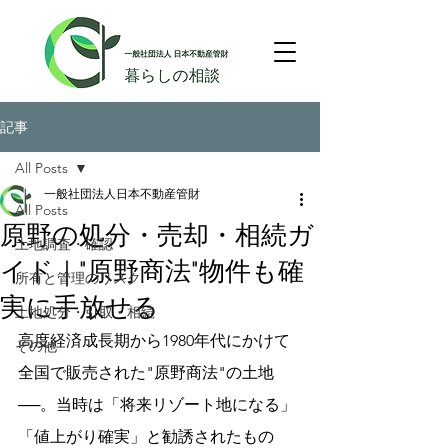
記事
All Posts
一般社団法人日本不動産管財
All Posts
原野の処分・売却・相続ガ
土地調査・確認
イド｜"原野商法"物件も確
所有と管理のリスク
実に手放せる
土地処分・引取・相続
高度経済成長期から1980年代にかけて
その他
全国で販売された"原野商法"の土地
──。当時は「将来リゾート地になる」
「値上がり確実」と勧誘されたもの