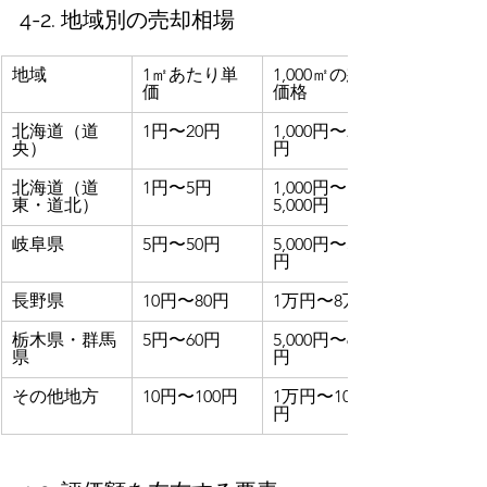
4-2. 地域別の売却相場
地域
1㎡あたり単
1,000㎡の想定
価
価格
北海道（道
1円〜20円
1,000円〜2万
央）
円
北海道（道
1円〜5円
1,000円〜
東・道北）
5,000円
岐阜県
5円〜50円
5,000円〜5万
円
長野県
10円〜80円
1万円〜8万円
栃木県・群馬
5円〜60円
5,000円〜6万
県
円
その他地方
10円〜100円
1万円〜10万
円