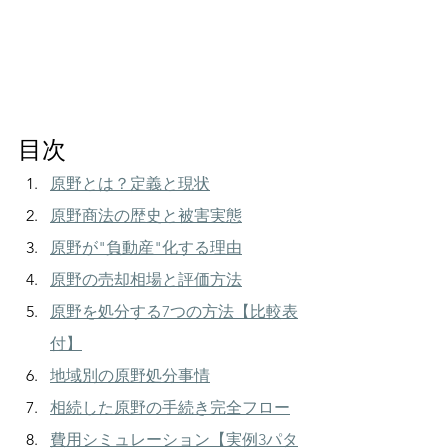
目次
原野とは？定義と現状
原野商法の歴史と被害実態
原野が"負動産"化する理由
原野の売却相場と評価方法
原野を処分する7つの方法【比較表
付】
地域別の原野処分事情
相続した原野の手続き完全フロー
費用シミュレーション【実例3パタ