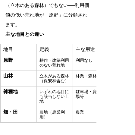
（立木のある森林）でもない──利用価
値の低い荒れ地が「原野」に分類され
ます。
主な地目との違い
地目
定義
主な用途
原野
耕作・建築利用
利用なし
のない荒れ地
山林
立木がある森林
林業・森林保全
（保安林含む）
雑種地
いずれの地目に
駐車場・資材置
も該当しない土
場等
地
畑・田
農地（農業利
農業
用）