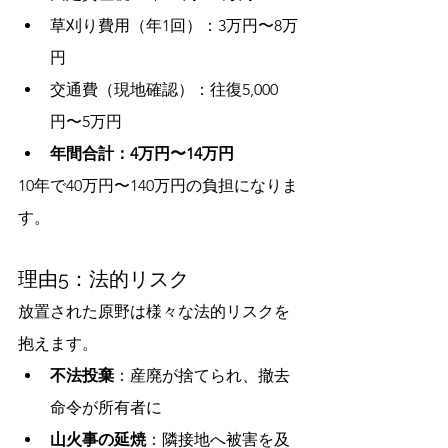
草刈り費用（年1回）：3万円〜8万
円
交通費（現地確認）：往復5,000
円〜5万円
年間合計：4万円〜14万円
10年で40万円〜140万円の負担になりま
す。
理由5：法的リスク
放置された原野は様々な法的リスクを
抱えます。
不法投棄
：産廃が捨てられ、撤去
命令が所有者に
山火事の延焼
：隣接地へ被害を及