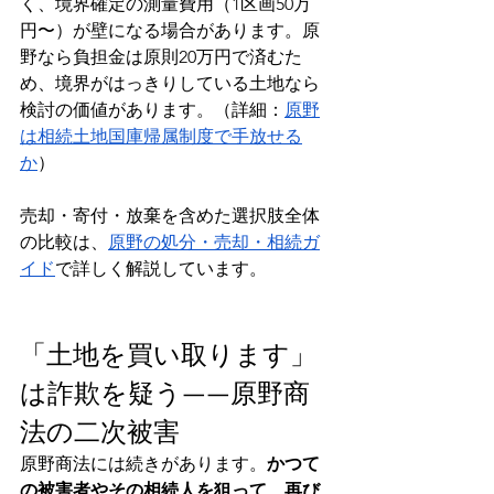
く、境界確定の測量費用（1区画50万
円〜）が壁になる場合があります。原
野なら負担金は原則20万円で済むた
め、境界がはっきりしている土地なら
検討の価値があります。（詳細：
原野
は相続土地国庫帰属制度で手放せる
か
）
売却・寄付・放棄を含めた選択肢全体
の比較は、
原野の処分・売却・相続ガ
イド
で詳しく解説しています。
「土地を買い取ります」
は詐欺を疑う——原野商
法の二次被害
原野商法には続きがあります。
かつて
の被害者やその相続人を狙って、再び