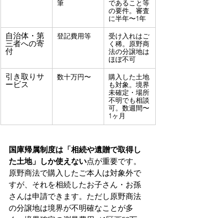
筆
であること等
の要件。審査
に半年〜1年
自治体・第
登記費用等
受け入れはご
三者への寄
く稀。原野商
付
法の分譲地は
ほぼ不可
引き取りサ
数十万円〜
購入した土地
ービス
も対象。境界
未確定・場所
不明でも相談
可。数週間〜
1ヶ月
国庫帰属制度は「相続や遺贈で取得し
た土地」しか使えない
点が重要です。
原野商法で購入したご本人は対象外で
すが、それを相続したお子さん・お孫
さんは申請できます。ただし原野商法
の分譲地は境界が不明確なことが多