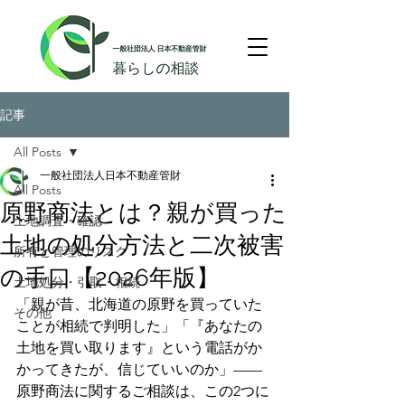
記事
All Posts
一般社団法人日本不動産管財
All Posts
原野商法とは？親が買った
土地調査・確認
土地の処分方法と二次被害
所有と管理のリスク
の手口【2026年版】
土地処分・引取・相続
「親が昔、北海道の原野を買っていた
その他
ことが相続で判明した」「『あなたの
土地を買い取ります』という電話がか
かってきたが、信じていいのか」——
原野商法に関するご相談は、この2つに