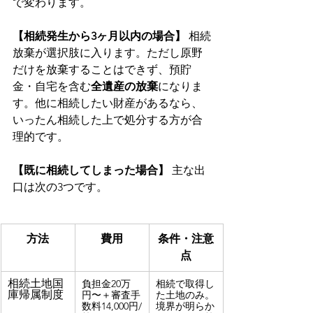
で変わります。
【相続発生から3ヶ月以内の場合】
 相続
放棄が選択肢に入ります。ただし原野
だけを放棄することはできず、預貯
金・自宅を含む
全遺産の放棄
になりま
す。他に相続したい財産があるなら、
いったん相続した上で処分する方が合
理的です。
【既に相続してしまった場合】
 主な出
口は次の3つです。
方法
費用
条件・注意
点
相続土地国
負担金20万
相続で取得し
庫帰属制度
円〜＋審査手
た土地のみ。
数料14,000円/
境界が明らか