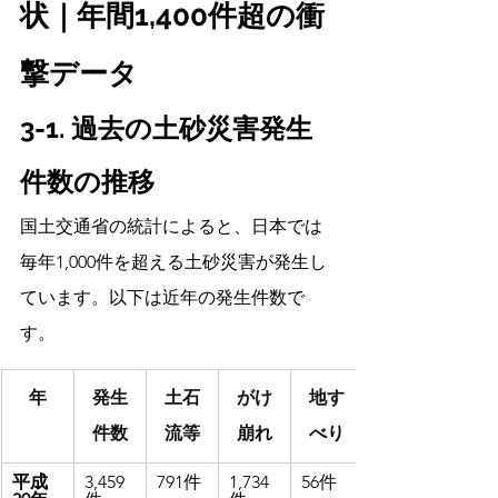
状｜年間1,400件超の衝
撃データ
3-1. 過去の土砂災害発生
件数の推移
国土交通省の統計によると、日本では
毎年1,000件を超える土砂災害が発生し
ています。以下は近年の発生件数で
す。
年
発生
土石
がけ
地す
件数
流等
崩れ
べり
平成
3,459
791件
1,734
56件