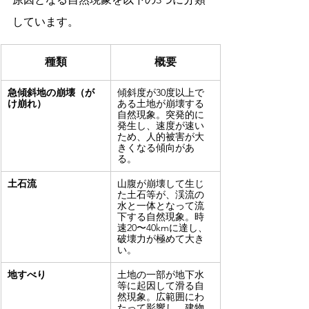
しています。
種類
概要
急傾斜地の崩壊（が
傾斜度が30度以上で
け崩れ）
ある土地が崩壊する
自然現象。突発的に
発生し、速度が速い
ため、人的被害が大
きくなる傾向があ
る。
土石流
山腹が崩壊して生じ
た土石等が、渓流の
水と一体となって流
下する自然現象。時
速20〜40kmに達し、
破壊力が極めて大き
い。
地すべり
土地の一部が地下水
等に起因して滑る自
然現象。広範囲にわ
たって影響し、建物