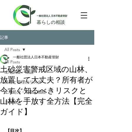
記事
All Posts
一般社団法人日本不動産管財
All Posts
土砂災害警戒区域の山林、
土地調査・確認
放置して大丈夫？所有者が
所有と管理のリスク
今すぐ知るべきリスクと
土地処分・引取・相続
山林を手放す全方法【完全
その他
ガイド】
【目次】