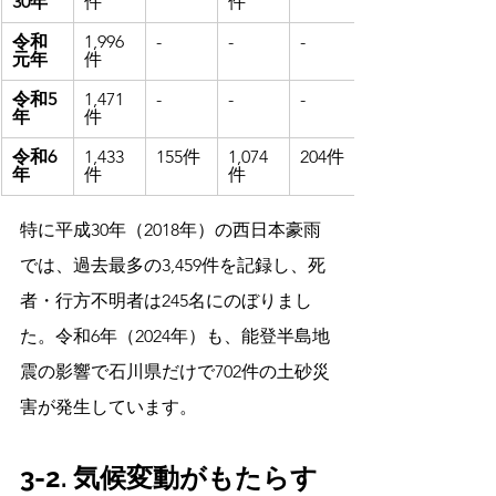
30年
件
件
令和
1,996
-
-
-
元年
件
令和5
1,471
-
-
-
年
件
令和6
1,433
155件
1,074
204件
年
件
件
特に平成30年（2018年）の西日本豪雨
では、過去最多の3,459件を記録し、死
者・行方不明者は245名にのぼりまし
た。令和6年（2024年）も、能登半島地
震の影響で石川県だけで702件の土砂災
害が発生しています。
3-2. 気候変動がもたらす