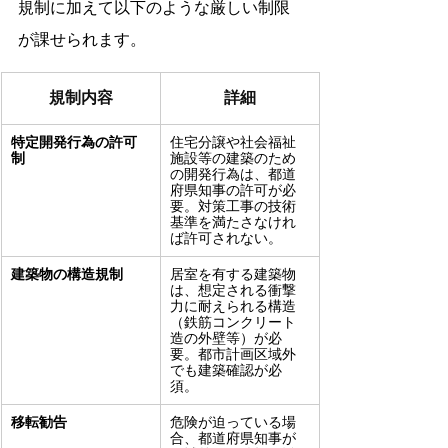
規制に加えて以下のような厳しい制限
が課せられます。
規制内容
詳細
特定開発行為の許可
住宅分譲や社会福祉
制
施設等の建築のため
の開発行為は、都道
府県知事の許可が必
要。対策工事の技術
基準を満たさなけれ
ば許可されない。
建築物の構造規制
居室を有する建築物
は、想定される衝撃
力に耐えられる構造
（鉄筋コンクリート
造の外壁等）が必
要。都市計画区域外
でも建築確認が必
須。
移転勧告
危険が迫っている場
合、都道府県知事が