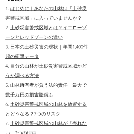
1. 
はじめに｜あなたの山林は「土砂災
害警戒区域」に入っていませんか？
2. 
土砂災害警戒区域とは？イエローゾ
ーンとレッドゾーンの違い
3. 
日本の土砂災害の現状｜年間1,400件
超の衝撃データ
4. 
自分の山林が土砂災害警戒区域かど
うか調べる方法
5. 
山林所有者が負う法的責任｜最大で
数千万円の損害賠償も
6. 
土砂災害警戒区域の山林を放置する
とどうなる？7つのリスク
7. 
土砂災害警戒区域の山林が「売れな
い」3つの理由