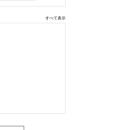
すべて表示
火事】山林所有者が知っ