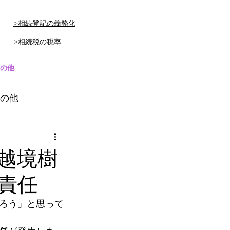
>相続登記の義務化
>相続税の税率
の他
の他
越境樹
責任
ろう」と思って