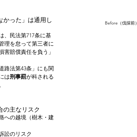
らなかった」は通用し
Before（伐採前
は、民法第717条に基
管理を怠って第三者に
損害賠償責任を負う」
道路法第43条」にも関
には
刑事罰
が科される
。
場合の主なリスク
路への越境（樹木・建
訴訟のリスク