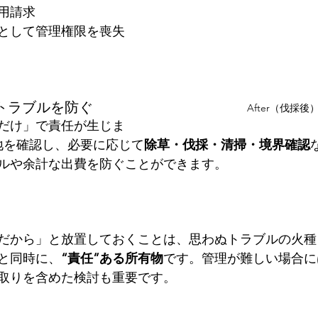
用請求
として管理権限を喪失
がトラブルを防ぐ
After（伐採後
だけ」で責任が生じま
地を確認し、必要に応じて
除草・伐採・清掃・境界確認
ルや余計な出費を防ぐことができます。
だから」と放置しておくことは、思わぬトラブルの火種
ると同時に、
“責任”ある所有物
です。管理が難しい場合に
取りを含めた検討も重要です。