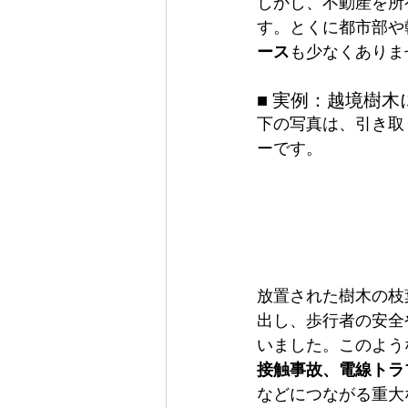
しかし、不動産を所
す。とくに都市部や
ース
も少なくありま
■ 実例：越境樹
下の写真は、引き取
ーです。
放置された樹木の枝
出し、歩行者の安全
いました。このよう
接触事故、電線トラ
などにつながる重大