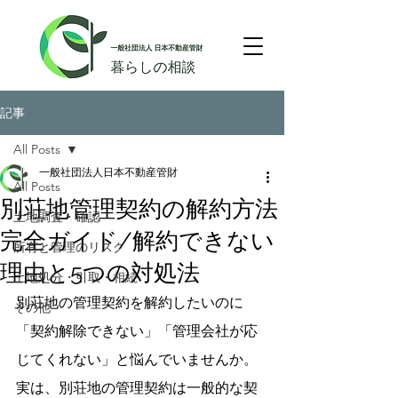
記事
All Posts
一般社団法人日本不動産管財
All Posts
別荘地管理契約の解約方法
土地調査・確認
完全ガイド/解約できない
所有と管理のリスク
理由と5つの対処法
土地処分・引取・相続
別荘地の管理契約を解約したいのに
その他
「契約解除できない」「管理会社が応
じてくれない」と悩んでいませんか。
実は、別荘地の管理契約は一般的な契