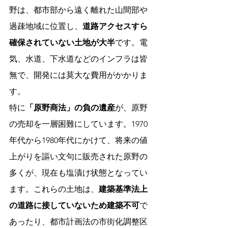
野は、都市部から遠く離れた山間部や
過疎地域に位置し、
道路アクセスすら
確保されていない土地が大半
です。電
気、水道、下水道などのインフラは皆
無で、開発には莫大な費用がかかりま
す。
特に
「原野商法」の負の遺産
が、原野
の売却を一層困難にしています。1970
年代から1980年代にかけて、将来の値
上がりを謳い文句に販売された原野の
多くが、現在も塩漬け状態となってい
ます。これらの土地は、
建築基準法上
の道路に接していないため建築不可
で
あったり、都市計画法の市街化調整区