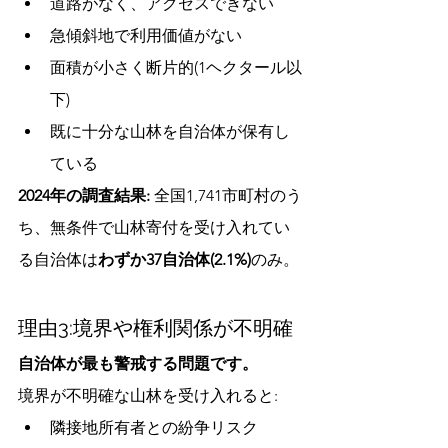
道路がなく、アクセスできない
急傾斜地で利用価値がない
面積が小さく断片的(1ヘクタール以
下)
既に十分な山林を自治体が保有し
ている
2024年の調査結果:
 全国1,741市町村のう
ち、無条件で山林寄付を受け入れてい
る自治体は
わずか37自治体(2.1%)
のみ。
理由3:境界や権利関係が不明確
自治体が最も警戒する問題です。
境界が不明確な山林を受け入れると:
隣接地所有者との紛争リスク