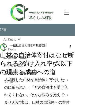
記事
All Posts
一般社団法人日本不動産管財
All Posts
山林の自治体寄付はなぜ断
土地調査・確認
られる?受け入れ率5%以下
所有と管理のリスク
の現実と成功への道
土地処分・引取・相続
「相続した山林を自治体に寄付したい
その他
のに断られた」「どの自治体も受け入
れてくれない」そんな悩みを抱えてい
ませんか?実は、山林の自治体への寄付