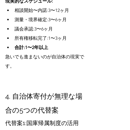
現実的なスケジュール:
相談開始〜内諾:3〜12ヶ月
測量・境界確定:3〜6ヶ月
議会承認:3〜6ヶ月
所有権移転完了:1〜3ヶ月
合計:1〜2年以上
急いでも進まないのが自治体の現実で
す。
4. 自治体寄付が無理な場
合の5つの代替案
代替案1:国庫帰属制度の活用