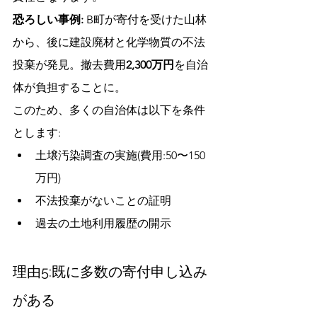
恐ろしい事例:
 B町が寄付を受けた山林
から、後に建設廃材と化学物質の不法
投棄が発見。撤去費用
2,300万円
を自治
体が負担することに。
このため、多くの自治体は以下を条件
とします:
土壌汚染調査の実施(費用:50〜150
万円)
不法投棄がないことの証明
過去の土地利用履歴の開示
理由5:既に多数の寄付申し込み
がある