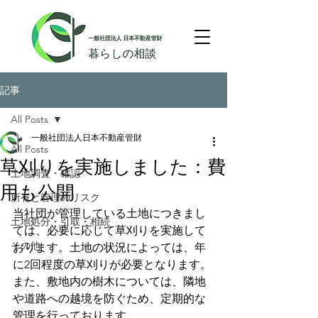
記事
All Posts
一般社団法人日本不動産管財
All Posts
草刈りを実施しました：費
土地調査・確認
用も公開
所有と管理のリスク
当社団が管理している土地につきまし
土地処分・引取・相続
ては、必要に応じて草刈りを実施して
その他
おります。土地の状況によっては、年
に2回程度の草刈りが必要となります。
また、敷地内の樹木については、隣地
や道路への越境を防ぐため、定期的な
管理を行っております