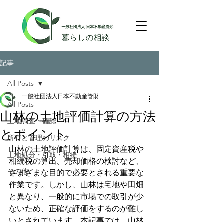
記事
All Posts
一般社団法人日本不動産管財
All Posts
山林の土地評価計算の方法
土地調査・確認
とポイント
所有と管理のリスク
山林の土地評価計算は、固定資産税や
土地処分・引取・相続
相続税の算出、売却価格の検討など、
その他
さまざまな目的で必要とされる重要な
作業です。しかし、山林は宅地や田畑
と異なり、一般的に市場での取引が少
ないため、正確な評価をするのが難し
いとされています。本記事では、山林