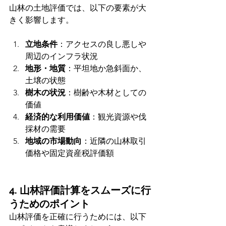
山林の土地評価では、以下の要素が大
きく影響します。
立地条件
：アクセスの良し悪しや
周辺のインフラ状況
地形・地質
：平坦地か急斜面か、
土壌の状態
樹木の状況
：樹齢や木材としての
価値
経済的な利用価値
：観光資源や伐
採材の需要
地域の市場動向
：近隣の山林取引
価格や固定資産税評価額
4. 山林評価計算をスムーズに行
うためのポイント
山林評価を正確に行うためには、以下