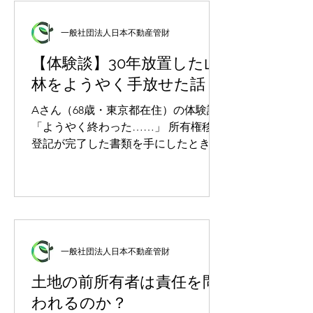
あります。 本稿では、そのひとつであ
る福岡県糸島市の竹林についてご報告
一般社団法人日本不動産管財
いたします。この竹林は現在、国産メ
ンマの製造に取り組む「竹次郎」へ無
【体験談】30年放置した山
償でお貸ししており、そこで採れた竹
林をようやく手放せた話
が、メンマとして食卓に届いていま
す。 放置竹林は、静かに広がっていく
Aさん（68歳・東京都在住）の体験談
かつて竹は、かごやざる、ほうき、建
「ようやく終わった……」 所有権移転
築資材、農具など、暮らしのあらゆる
登記が完了した書類を手にしたとき、
場面で使われてきました。ところが竹
Aさんは思わずそうつぶやきました。
製品はプラスチックに置き換わり、タ
30年間、毎年届く固定資産税の通知書
ケノコは安価な輸入品が選ばれるよう
を見るたびに感じていた重苦しさ。子
になりました。使われなくなった竹林
どもたちに「あの山だけは絶対に相続
は、そのまま放置されます。 林野庁の
しないで」と言われるたびに感じてい
統計によれば、全国の竹林面積は2012
た申し訳なさ。それらすべてから、つ
一般社団法人日本不動産管財
年時点で約16万ヘクタール。1981年の
いに解放されたのです。 この記事で
約14万ヘクタールから増加傾向が続い
は、Aさんがどのような経緯で山林を
土地の前所有者は責任を問
ています。さらに、竹林と「竹が25％
所有することになり、どんな苦労を経
われるのか？
以上侵入した森林」を合わせると、そ
て、最終的にどうやって手放すことが