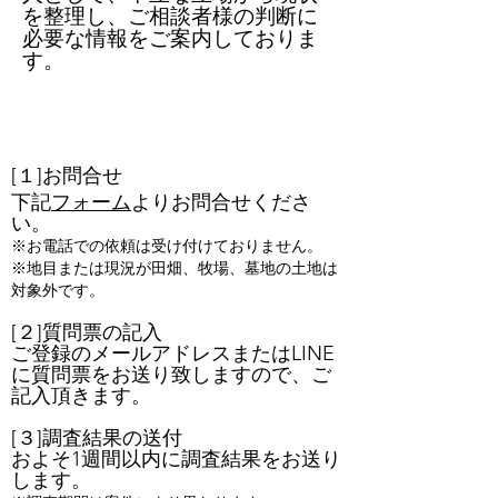
を整理し、ご相談者様の判断に
必要な情報をご案内しておりま
す。
無料調査ご依頼の流れ
[１]​お問合せ
下記
フォーム
よりお問合せくださ
い。
※お電話での依頼は受け付けておりません。
※地目または現況が田畑、牧場、墓地の土地は
対象外です。
[２]
質問票の記入​
ご登録のメールアドレスまたはLINE
に質問票をお送り致しますので、ご
記入頂きます。
[３]​調査結果の送付
およそ1週間以内に調査結果をお送り
します。