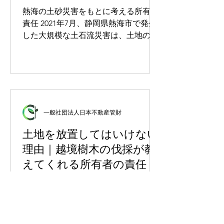
の面積は全国で約42万ヘクタールにの
できたのかをご紹介します。同じよう
熱海の土砂災害をもとに考える所有者
ぼると推計されてい
に「売れない山林」に悩んでいる方の
責任 2021年7月、静岡県熱海市で発生
参考になれば幸いです。 第1章｜すべ
した大規模な土石流災害は、土地の
ての始まり―父から相続した「負の遺
「前所有者」にまで民事・刑事の責任
産」 1-1. バブル期に父が購入した「夢
が及ぶかどうかという重要な法的問題
の別荘地」 1989年、バブル経済の真っ
を投げかけました。この記事では、事
只中。Aさんの父（当時62歳）は、不
件の概要を整理した上で、土地をすで
動産会社の営業マンから「将来必ず値
に手放した人でも責任を問われる可能
上がりする」「リゾート開発が進んで
性があるのか、民法や判例をもとにわ
一般社団法人日本不動産管財
別荘地になる」と勧められ、長野県の
かりやすく解説します。 熱海の土砂災
山林約3,000㎡を購入しました。 購入
害とは何だったのか？ 静岡県熱海市の
土地を放置してはいけない
価格は約800万円。当時としても決し
伊豆山地区で発生した土砂災害は、死
理由｜越境樹木の伐採が教
て安い買い物ではありませんでした
者・行方不明者を出す大惨事となりま
えてくれる所有者の責任
が、「老後は自然の中で暮らしたい」
した。原因の一つとして指摘されたの
という夢も
が、山林の造成による「盛土」です。
空き地や山林、誰も住まなくなった
この盛土は、2000年代前半に土地の所
家。「しばらく放っておいても大丈夫
有者が開発目的で搬入・堆積させたも
だろう」と思っていませんか？ しか
のでしたが、開発は途中で放棄され、
し、不動産を所有するということは、