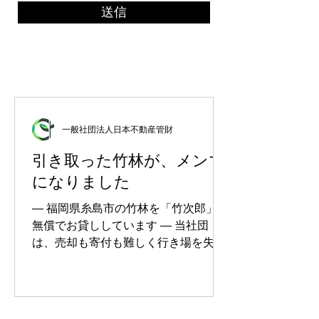
送信
一般社団法人日本不動産管財
引き取った竹林が、メンマ
になりました
― 福岡県糸島市の竹林を「竹次郎」へ
無償でお貸ししています ― 当社団
は、売却も寄付も難しく行き場を失っ
た土地について、お引き取りを行って
おります。お引き取りした土地は、当
社団で管理を続けるものもあれば、地
域で活かしていただく道を探るものも