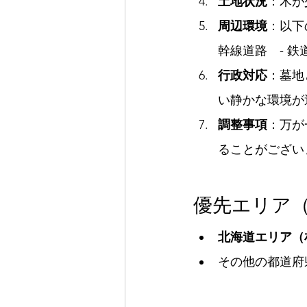
土地状況
：木が
周辺環境
：以下
幹線道路　- 
行政対応
：墓地
い静かな環境が
調整事項
：万が
ることがござい
優先エリア
北海道エリア（
その他の都道府