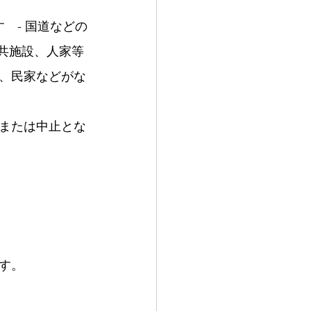
　- 国道などの
公共施設、人家等
、民家などがな
または中止とな
す。