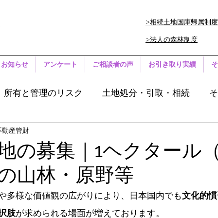
>相続土地国庫帰属制度
>法人の森林制度
お知らせ
アンケート
ご相談者の声
お引き取り実績
そ
所有と管理のリスク
土地処分・引取・相続
そ
不動産管財
地の募集｜1ヘクタール（
の山林・原野等
や多様な価値観の広がりにより、日本国内でも
文化的慣
択肢
が求められる場面が増えております。