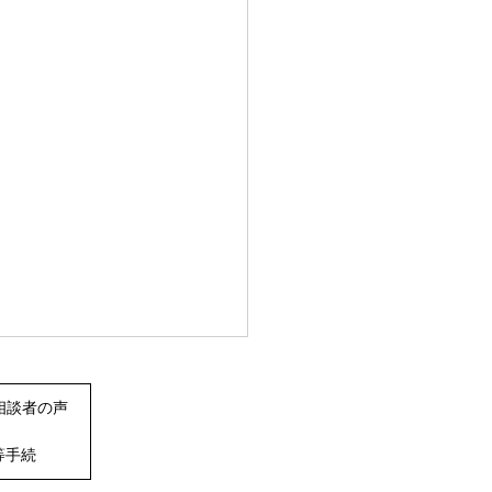
026年最新】所有不動産を
て調べる方法-所有不動
相談者の声
録証明制度とは？制度の
くなった親がどこに不動産を
・手続き方法・費用・メ
等手続
ていたのか、全くわからな
ト・注意点まで徹底解説