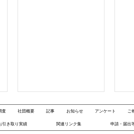
【2026年4月開始】スマート
【2
変更登記とは？住所変更登記
すべ
調査
社団概要
記事
お知らせ
アンケート
ご
の義務化を無料で解決する新
産記
2026年（令和8年）4月1日から、
「亡
制度を検索用情報の申出方法
概要
お引き取り実績
関連リンク集
申請・届出
不動産の所有者は住所や氏名に変
持っ
から注意点まで完全解説
リッ