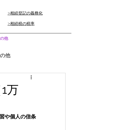
>相続登記の義務化
>相続税の税率
の他
の他
1万
習や個人の信条