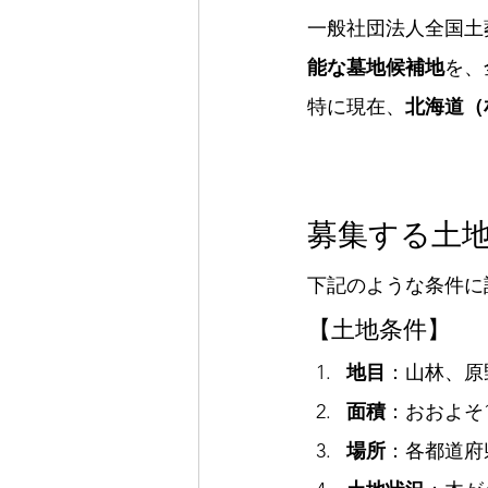
一般社団法人全国土
能な墓地候補地
を、
特に現在、
北海道（
募集する土
下記のような条件に
【土地条件】
地目
：山林、原
面積
：おおよそ1
場所
：各都道府