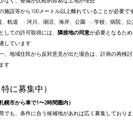
少なく、整備が比較的容易な土地が理想
の施設等から100メートル以上離れていることが必要です
鉄道、軌道　- 河川、湖沼、海岸、公園　- 学校、病院、
としての許可取得には、
隣接地の同意
が必要となるため
適しています
一、地域住民から反対意見が出た場合は、計画の再検討
ます
（特に募集中）
札幌市から車で1〜2時間圏内）
県でも、条件に合う候補地があれば広く募集しておりま